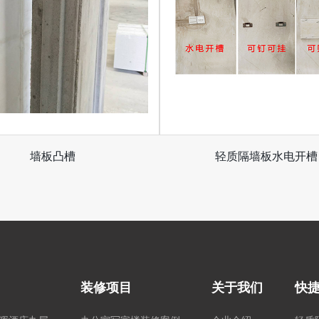
墙板凸槽
轻质隔墙板水电开槽
装修项目
关于我们
快