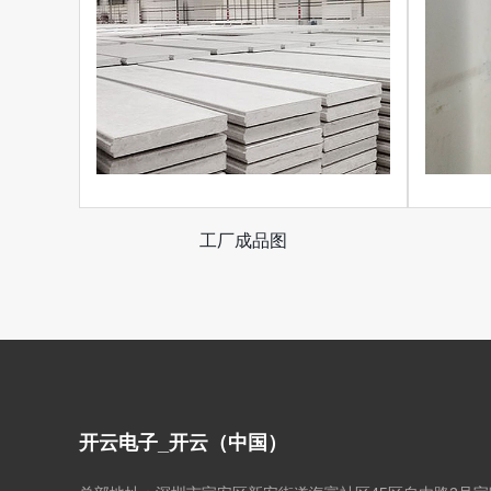
工厂成品图
开云电子_开云（中国）