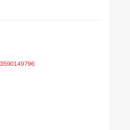
3590149796