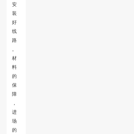
安
装
好
线
路
。
材
料
的
保
障
，
进
场
的