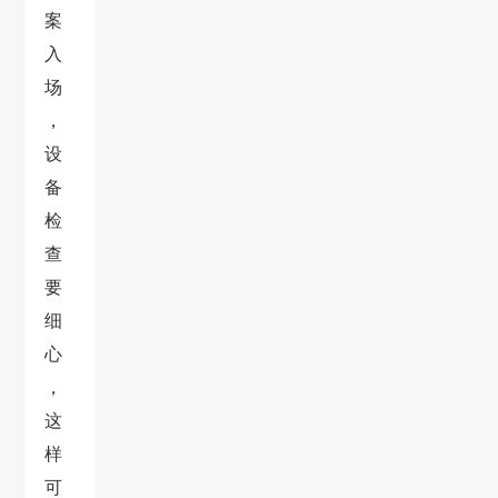
案
入
场
，
设
备
检
查
要
细
心
，
这
样
可