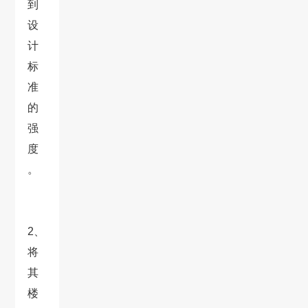
到
设
计
标
准
的
强
度
。
2、
将
其
楼