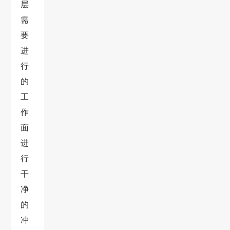
层
需
要
进
行
的
工
作
面
进
行
干
净
的
冲