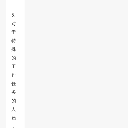
5、
对
于
特
殊
的
工
作
任
务
的
人
员
，