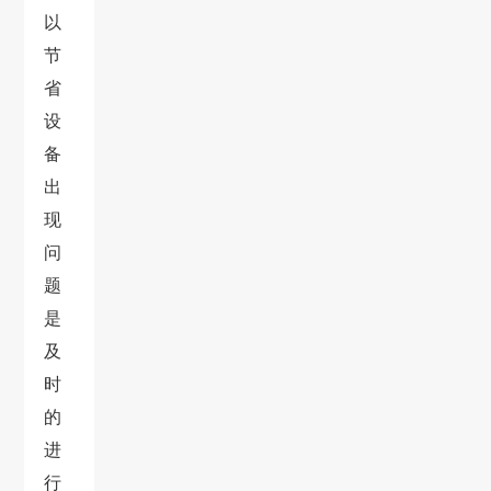
以
节
省
设
备
出
现
问
题
是
及
时
的
进
行