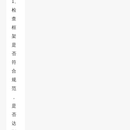
1、
检
查
框
架
是
否
符
合
规
范
，
是
否
达