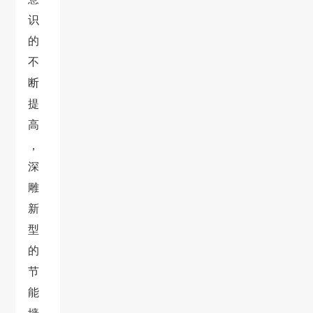
识
的
不
断
提
高
，
深
雕
新
型
的
节
能