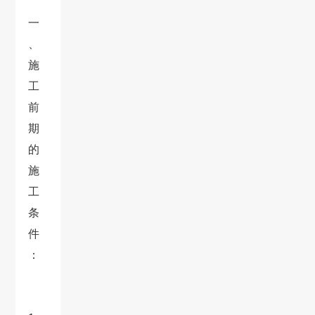
一
、
施
工
前
期
的
施
工
条
件
：