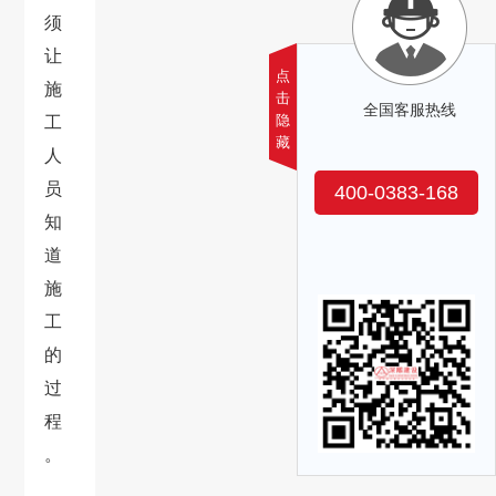
须
让
点
施
击
全国客服热线
隐
工
藏
人
员
400-0383-168
知
道
施
工
的
过
程
。