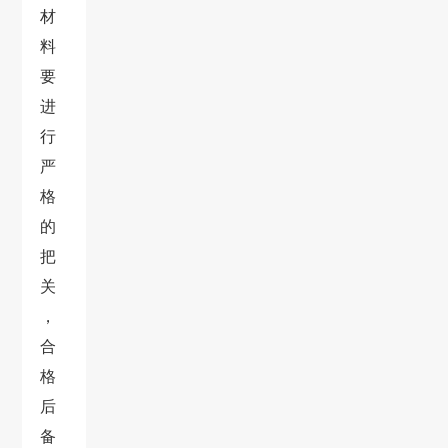
材
料
要
进
行
严
格
的
把
关
，
合
格
后
备