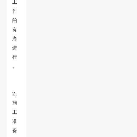
工
作
的
有
序
进
行
。
2、
施
工
准
备