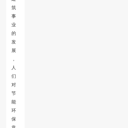
筑
事
业
的
发
展
，
人
们
对
节
能
环
保
意