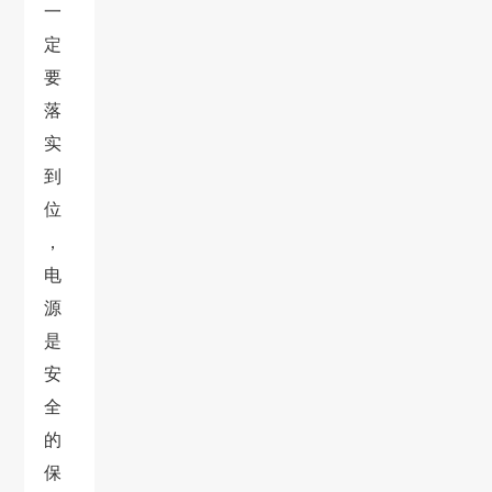
一
定
要
落
实
到
位
，
电
源
是
安
全
的
保