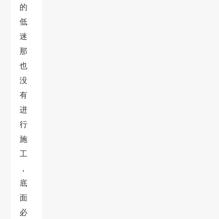
的
低
迷
那
也
没
有
进
行
施
工
，
底
面
必