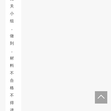
关
小
组
，
做
到
，
材
料
不
合
格
不
得
进