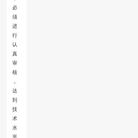
必
须
进
行
认
真
审
核
，
达
到
技
术
水
平