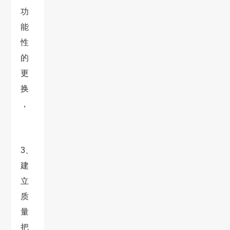
功
能
性
的
更
换
，
3、
建
立
质
量
把