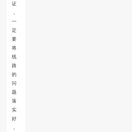
证
，
一
定
要
将
线
路
的
问
题
落
实
好
，