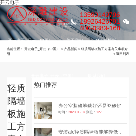
开云电子
13590149796
18926426791
400-0383-168
开云电子_开云（中国）
关于我们
ALC隔墙板
当前位置：
开云电子_开云（中国）
>
产品新闻
>
轻质隔墙板施工方案有关事项介
绍
< 返回列表
装修项目
服务流程
公益慈善
开云电子_开云（中国）
联系我们
热门推荐
轻质
隔墙
办公室装修地毯好还是瓷砖好
板施
时间：
2020-05-07
浏览：
127
工方
安装alc轻质隔墙板能够降低成本吗？