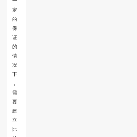
一
定
的
保
证
的
情
况
下
，
需
要
建
立
比