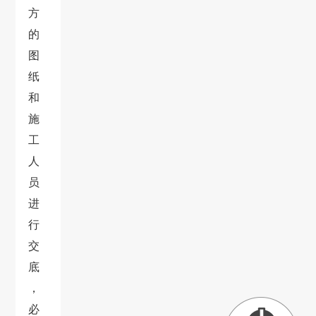
方
的
图
纸
和
施
工
人
员
进
行
交
底
，
必