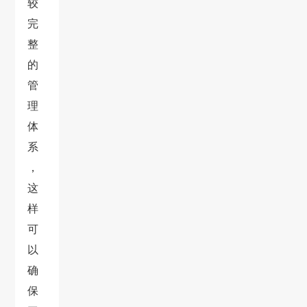
较
完
整
的
管
理
体
系
，
这
样
可
以
确
保