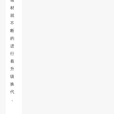
墙
材
就
不
断
的
进
行
着
升
级
换
代
，