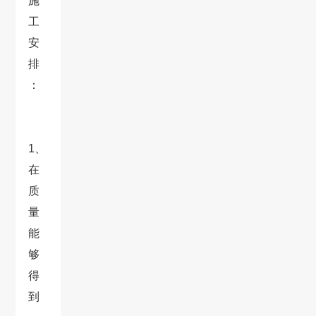
施
工
安
排
：
1、
在
质
量
能
够
得
到