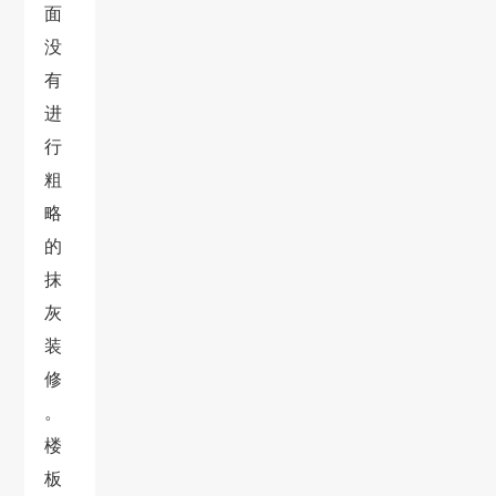
面
没
有
进
行
粗
略
的
抹
灰
装
修
。
楼
板