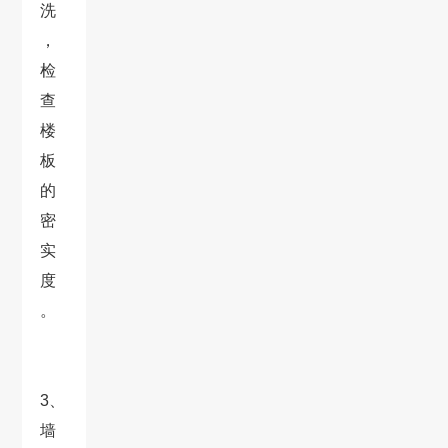
洗
，
检
查
楼
板
的
密
实
度
。
3、
墙