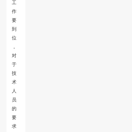
工
作
要
到
位
，
对
于
技
术
人
员
的
要
求