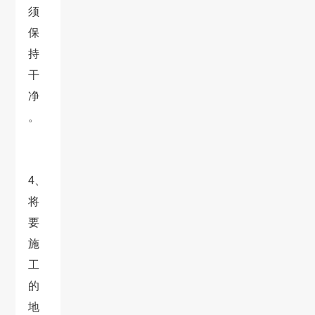
须
保
持
干
净
。
4、
将
要
施
工
的
地