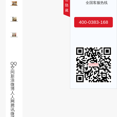
全国客服热线
隐
藏
400-0383-168
QQ
空
间
新
浪
微
博
人
人
网
腾
讯
微