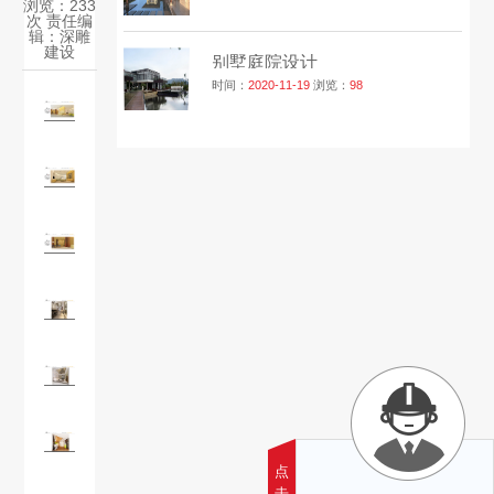
浏览：233
次 责任编
辑：
深雕
建设
别墅庭院设计
时间：
2020-11-19
浏览：
98
点
击