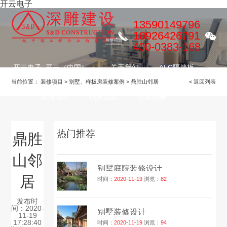
开云电子
13590149796
18926426791
400-0383-168
开云电子_开云（中国）
关于我们
ALC隔墙板
当前位置：
装修项目
>
别墅、样板房装修案例
>
鼎胜山邻居
< 返回列表
装修项目
服务流程
公益慈善
开云电子_开云（中国）
联系我们
热门推荐
鼎胜
山邻
别墅庭院装修设计
居
时间：
2020-11-19
浏览：
82
发布时
间：2020-
别墅装修设计
11-19
17:28:40
时间：
2020-11-19
浏览：
94