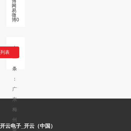
博
网
易
微
博
0
上
回列表
一
条
：
广
东
梅
州
开云电子_开云（中国）
留