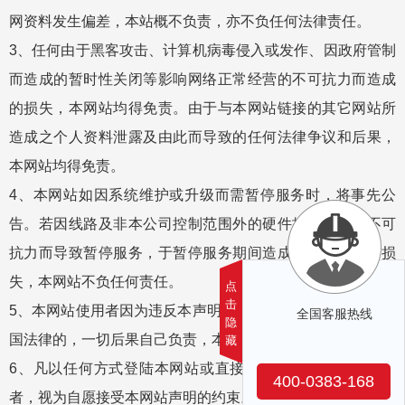
网资料发生偏差，本站概不负责，亦不负任何法律责任。
3、任何由于黑客攻击、计算机病毒侵入或发作、因政府管制
而造成的暂时性关闭等影响网络正常经营的不可抗力而造成
的损失，本网站均得免责。由于与本网站链接的其它网站所
造成之个人资料泄露及由此而导致的任何法律争议和后果，
本网站均得免责。
4、本网站如因系统维护或升级而需暂停服务时，将事先公
告。若因线路及非本公司控制范围外的硬件故障或其它不可
抗力而导致暂停服务，于暂停服务期间造成的一切不便与损
失，本网站不负任何责任。
点
击
5、本网站使用者因为违反本声明的规定而触犯中华人民共和
全国客服热线
隐
国法律的，一切后果自己负责，本网站不承担任何责任。
藏
6、凡以任何方式登陆本网站或直接、间接使用本网站资料
400-0383-168
者，视为自愿接受本网站声明的约束。