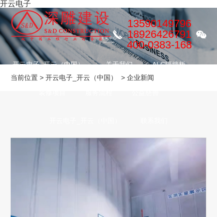
开云电子
13590149796
18926426791
400-0383-168
开云电子_开云（中国）
关于我们
ALC隔墙板
当前位置
>
开云电子_开云（中国）
>
企业新闻
装修项目
服务流程
公益慈善
全部
企业新闻
产品新闻
开云电子_开云（中国）
联系我们