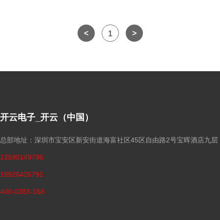
1
开云电子_开云（中国）
总部地址：深圳市宝安区新安街道海富社区45区自由路2号宝晖酒店九层
13590149796
18926426791
400-0383-168