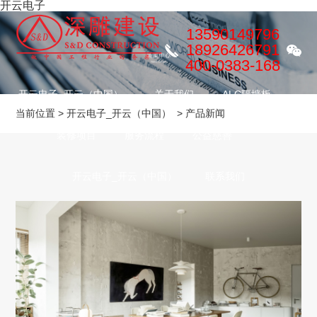
开云电子
13590149796
18926426791
400-0383-168
开云电子_开云（中国）
关于我们
ALC隔墙板
当前位置
>
开云电子_开云（中国）
>
产品新闻
装修项目
服务流程
公益慈善
全部
企业新闻
产品新闻
开云电子_开云（中国）
联系我们