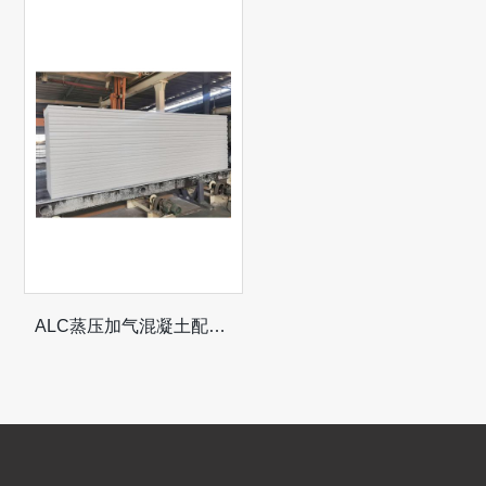
ALC蒸压加气混凝土配筋板