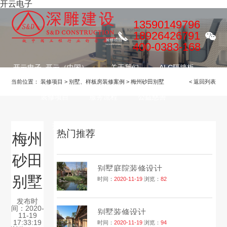
开云电子
13590149796
18926426791
400-0383-168
开云电子_开云（中国）
关于我们
ALC隔墙板
当前位置：
装修项目
>
别墅、样板房装修案例
>
梅州砂田别墅
< 返回列表
装修项目
服务流程
公益慈善
开云电子_开云（中国）
联系我们
热门推荐
梅州
砂田
别墅庭院装修设计
别墅
时间：
2020-11-19
浏览：
82
发布时
间：2020-
别墅装修设计
11-19
17:33:19
时间：
2020-11-19
浏览：
94