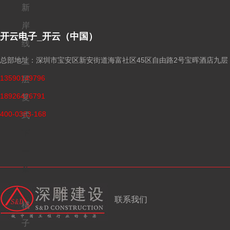
新
岸
开云电子_开云（中国）
线
总部地址：深圳市宝安区新安街道海富社区45区自由路2号宝晖酒店九层
三
13590149796
层
18926426791
复
400-0383-168
式
下
一
条
：
联系我们
橘
子