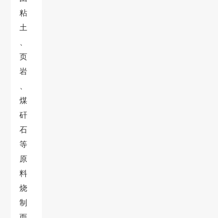
粘
土
、
页
岩
、
煤
矸
石
等
原
料
烧
制
而