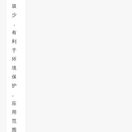
圾
少
，
有
利
于
环
境
保
护
。
应
用
范
围