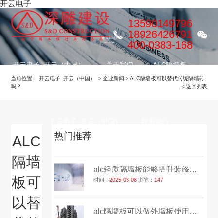
开云电子
13590149796
18926426791
400-0383-168
开云电子_开云（中国）
关于我们
ALC隔墙板
当前位置：
开云电子_开云（中国）
>
企业新闻
>
ALC隔墙板可以替代传统隔墙砖
吗？
< 返回列表
装修项目
服务流程
公益慈善
开云电子_开云（中国）
联系我们
热门推荐
ALC
隔墙
alc轻质隔墙板能够提升装修效率吗？
板可
时间：
2025-03-08
浏览：
147
以替
alc隔墙板可以做外墙板使用吗？