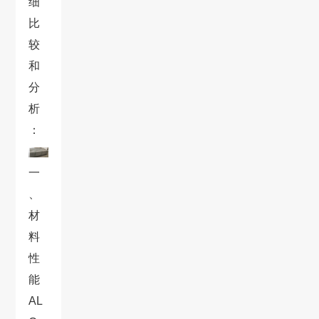
细
比
较
和
分
析
：
一
、
材
料
性
能
AL