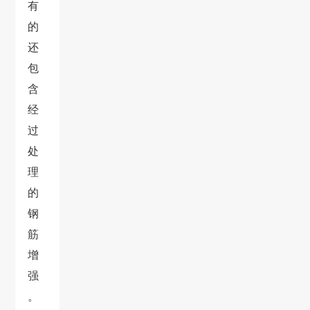
有
的
还
包
含
经
过
处
理
的
钢
筋
增
强
。