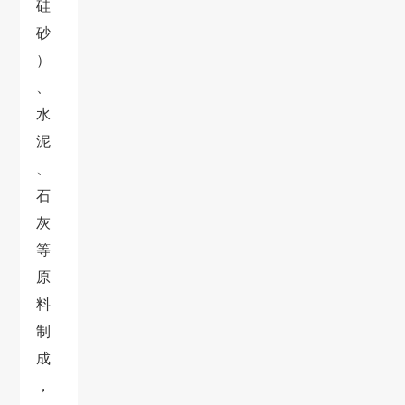
硅
砂
）
、
水
泥
、
石
灰
等
原
料
制
成
，