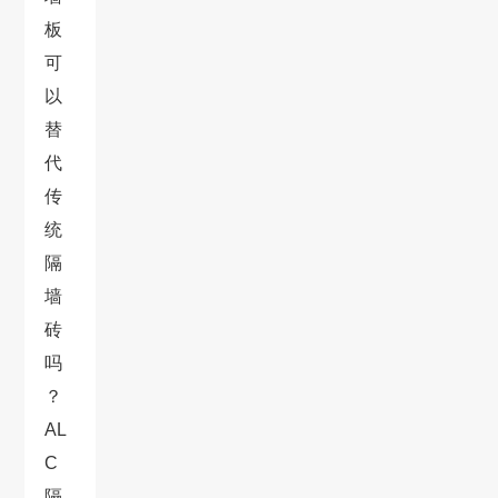
板
可
以
替
代
传
统
隔
墙
砖
吗
？
AL
C
隔