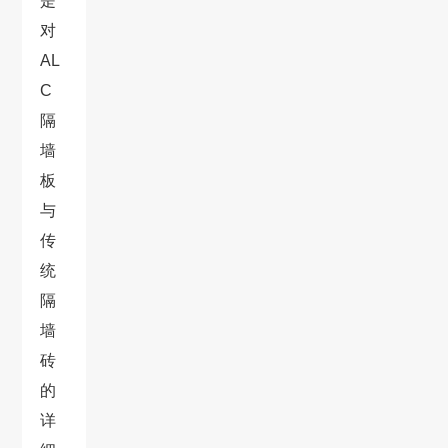
是
对
AL
C
隔
墙
板
与
传
统
隔
墙
砖
的
详