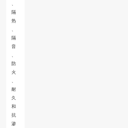
、
隔
热
、
隔
音
、
防
火
、
耐
久
和
抗
渗