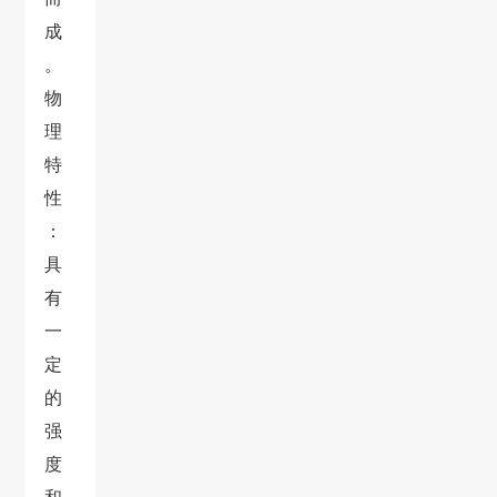
成
。
物
理
特
性
：
具
有
一
定
的
强
度