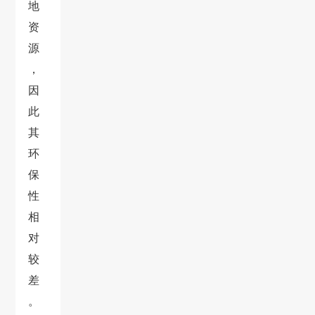
地
资
源
，
因
此
其
环
保
性
相
对
较
差
。