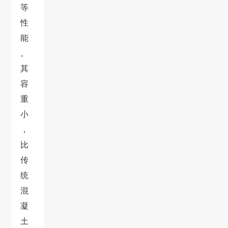
等
性
能
。
其
容
重
小
，
比
传
统
混
凝
土