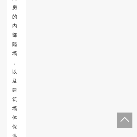
房
的
内
部
隔
墙
，
以
及
建
筑
墙
体
保
温