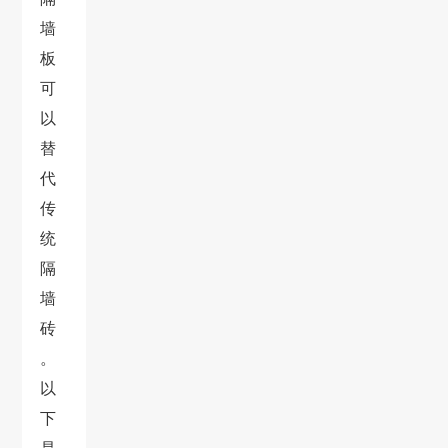
墙
板
可
以
替
代
传
统
隔
墙
砖
。
以
下