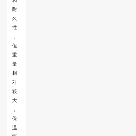
和
耐
久
性
，
但
重
量
相
对
较
大
，
保
温