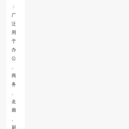
：
广
泛
用
于
办
公
、
商
务
、
走
廊
、
厨