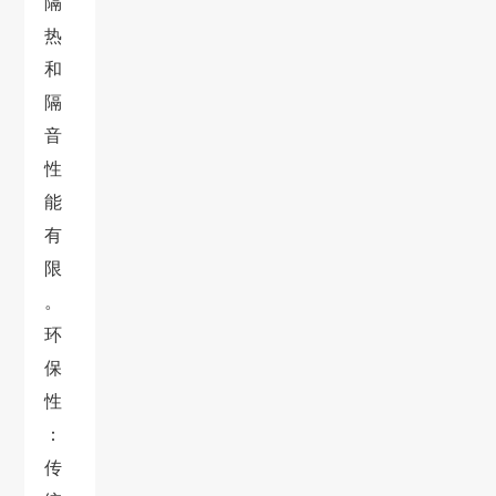
隔
热
和
隔
音
性
能
有
限
。
环
保
性
：
传