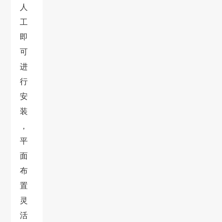
人
工
即
可
进
行
安
装
，
平
面
布
置
灵
活