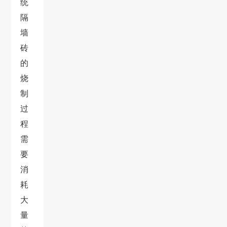
统
隔
墙
砖
的
烧
制
过
程
需
要
消
耗
大
量