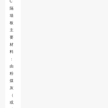
C
隔
墙
板
主
要
材
料
：
由
粉
煤
灰
（
或