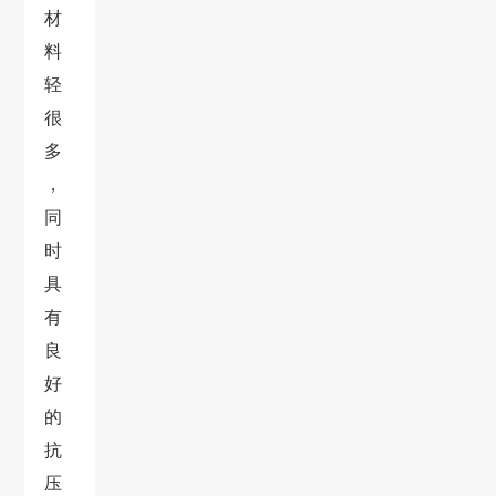
材
料
轻
很
多
，
同
时
具
有
良
好
的
抗
压