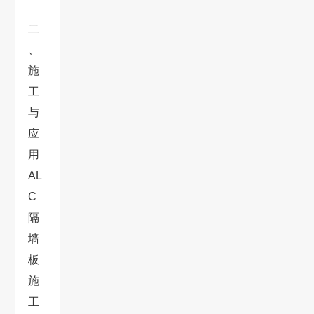
二
、
施
工
与
应
用
AL
C
隔
墙
板
施
工