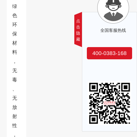
绿
色
点
环
击
全国客服热线
隐
保
藏
材
料
400-0383-168
，
无
毒
、
无
放
射
性
，