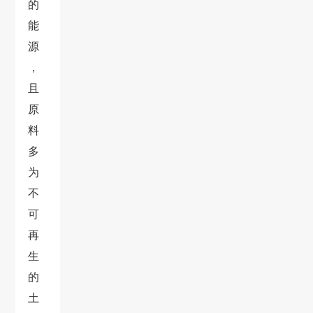
的
能
源
，
且
原
料
多
为
不
可
再
生
的
土