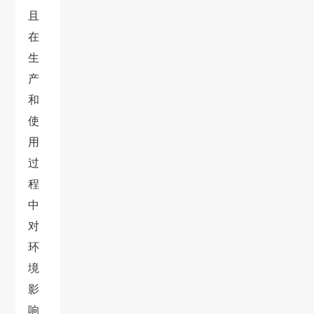
且
在
生
产
和
使
用
过
程
中
对
环
境
影
响