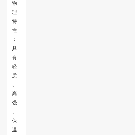
物
理
特
性
：
具
有
轻
质
、
高
强
、
保
温