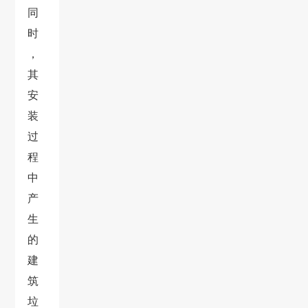
同
时
，
其
安
装
过
程
中
产
生
的
建
筑
垃