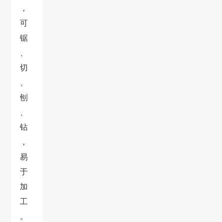
，
可
锯
、
切
、
刨
、
钻
，
易
于
加
工
。