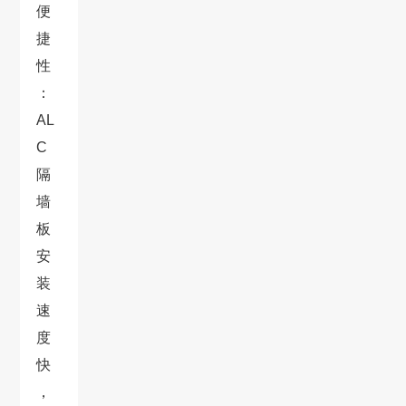
便
捷
性
：
AL
C
隔
墙
板
安
装
速
度
快
，