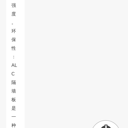
强
度
。
环
保
性
：
AL
C
隔
墙
板
是
一
种