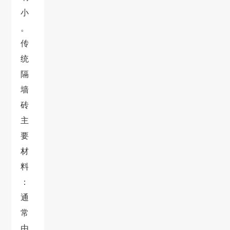
小
。
传
统
隔
墙
砖
主
要
材
料
：
通
常
由