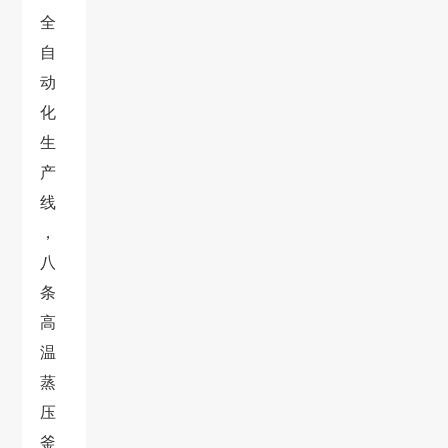
全
自
动
化
生
产
线
，
八
条
高
温
蒸
压
釜