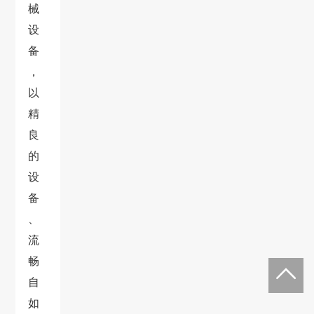
械
设
备
，
以
精
良
的
设
备
、
流
畅
自
如