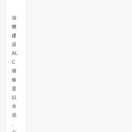
深
雕
建
设
AL
C
墙
板
是
以
水
泥
、