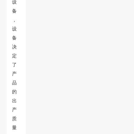
设
备
，
设
备
决
定
了
产
品
的
出
产
质
量