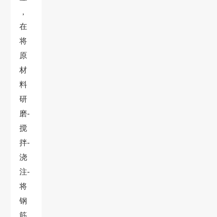
，
在
将
原
材
料
研
磨-
搅
拌-
浇
注-
将
钢
筋