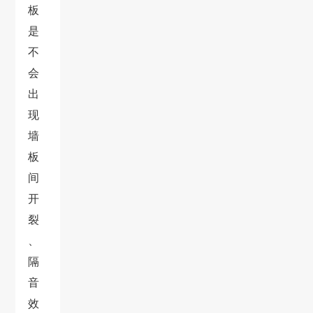
板
是
不
会
出
现
墙
板
间
开
裂
、
隔
音
效