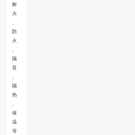
耐
火
、
防
火
、
隔
音
、
隔
热
、
保
温
等