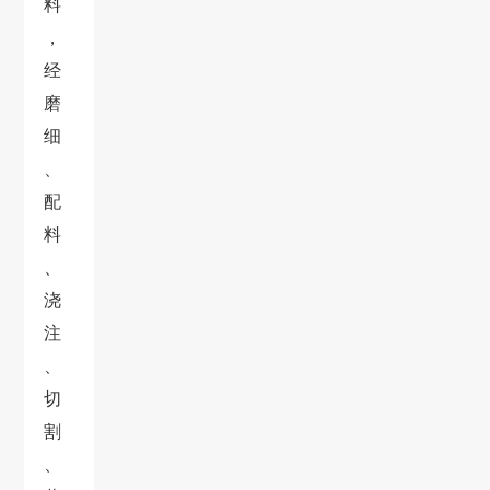
料
，
经
磨
细
、
配
料
、
浇
注
、
切
割
、