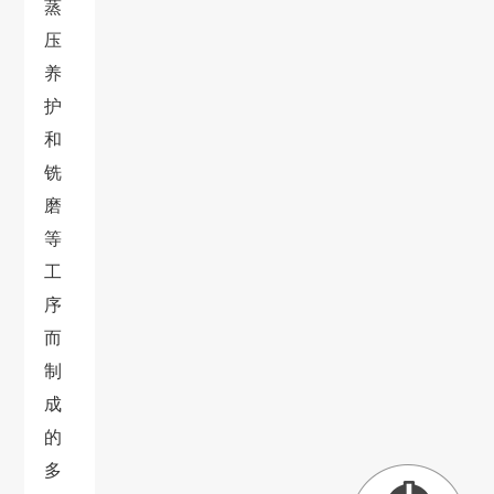
蒸
压
养
护
和
铣
磨
等
工
序
而
制
成
的
多