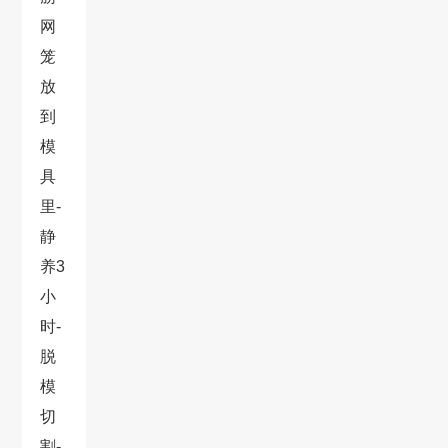
网
笼
放
到
模
具
里-
静
养3
小
时-
脱
模
切
割-