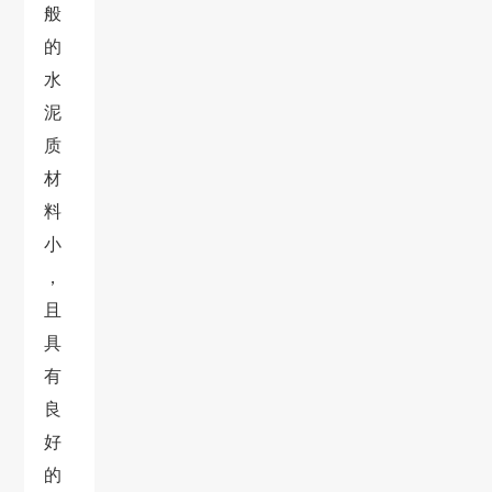
般
的
水
泥
质
材
料
小
，
且
具
有
良
好
的