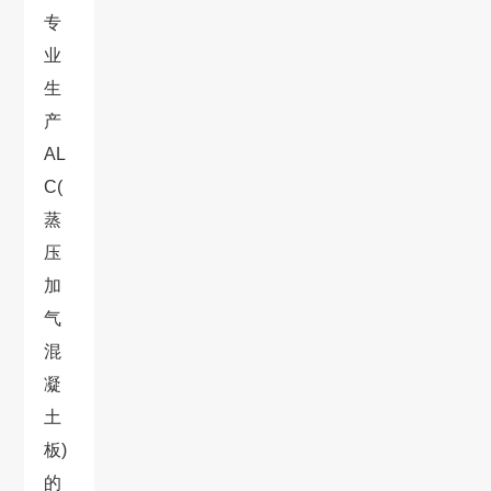
专
业
生
产
AL
C(
蒸
压
加
气
混
凝
土
板)
的