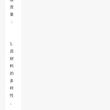
质
量
：
1.
原
材
料
的
多
样
性
。