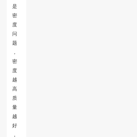
是
密
度
问
题
，
密
度
越
高
质
量
越
好
，