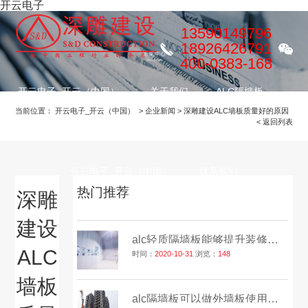
开云电子
13590149796
18926426791
400-0383-168
开云电子_开云（中国）
关于我们
ALC隔墙板
当前位置：
开云电子_开云（中国）
>
企业新闻
>
深雕建设ALC墙板质量好的原因
< 返回列表
装修项目
服务流程
公益慈善
开云电子_开云（中国）
联系我们
热门推荐
深雕
建设
alc轻质隔墙板能够提升装修效率吗？
ALC
时间：
2020-10-31
浏览：
148
墙板
alc隔墙板可以做外墙板使用吗？