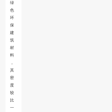
绿
色
环
保
建
筑
材
料
，
其
密
度
较
比
一