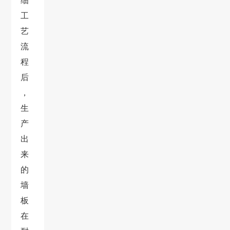
细
工
艺
流
程
后
，
生
产
出
来
的
墙
板
在