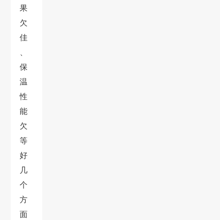
果
欠
佳
、
保
温
性
能
欠
等
好
几
个
方
面