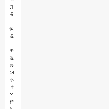
升
温
、
恒
温
、
降
温
共
14
小
时
的
精