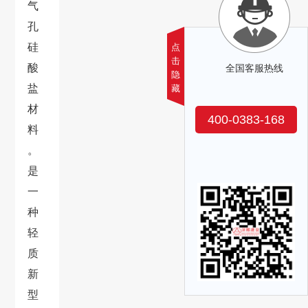
气
孔
硅
点
击
酸
全国客服热线
隐
盐
藏
材
400-0383-168
料
。
是
一
种
轻
质
新
型