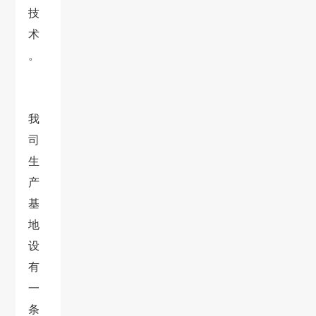
技
术
。
我
司
生
产
基
地
设
有
一
条