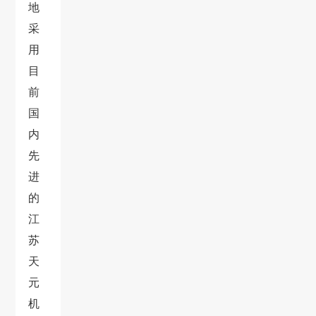
地
采
用
目
前
国
内
先
进
的
江
苏
天
元
机