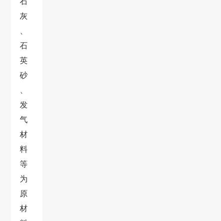
石
灰
、
石
英
砂
、
发
气
材
料
等
为
原
材