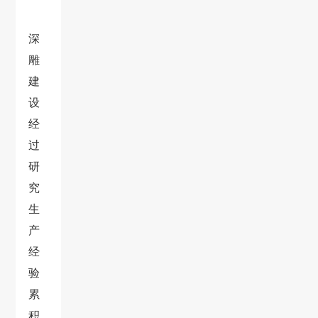
深
雕
建
设
经
过
研
究
生
产
经
验
累
积