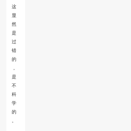
这
显
然
是
过
错
的
，
是
不
科
学
的
。