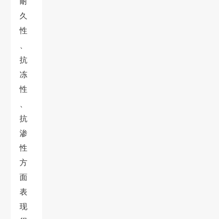
耐
久
性
、
抗
冻
性
、
抗
渗
性
方
面
表
现