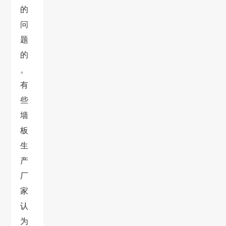
的
问
题
的
。
有
些
墙
板
生
产
厂
家
认
为