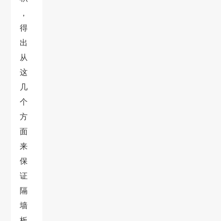
，
得
出
从
这
几
个
方
面
来
保
证
隔
墙
板