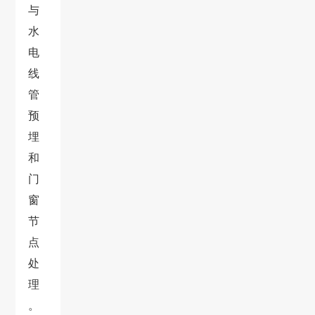
与
水
电
线
管
预
埋
和
门
窗
节
点
处
理
。