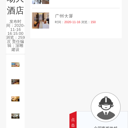
酒店
广州大厦
发布时
时间：
2020-11-16
浏览：
150
间：2020-
11-16
16:15:00
浏览：259
次 责任编
辑：
深雕
建设
点
击