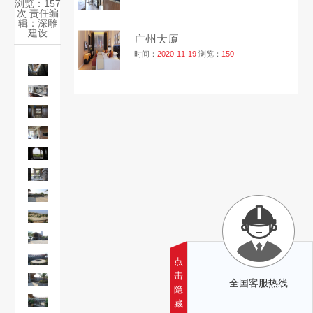
浏览：157
次 责任编
辑：
深雕
建设
广州大厦
时间：
2020-11-19
浏览：
150
点
击
全国客服热线
隐
藏