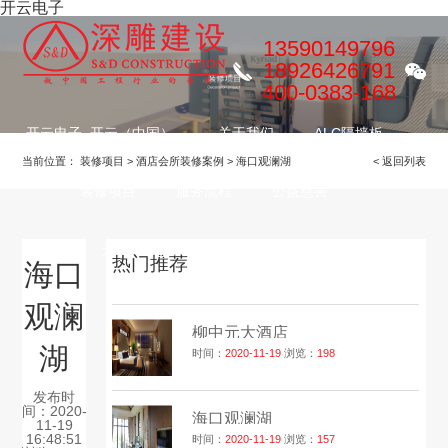
开云电子
13590149796
18926426791
400-0383-168
开云电子_开云（中国）
关于我们
ALC隔墙板
当前位置：
装修项目
>
酒店会所装修案例
>
海口观澜湖
< 返回列表
装修项目
服务流程
公益慈善
开云电子_开云（中国）
联系我们
热门推荐
海口
观澜
柳中元大酒店
湖
时间：
2020-11-19
浏览：
198
发布时
间：2020-
海口观澜湖
11-19
16:48:51
时间：
2020-11-19
浏览：
157