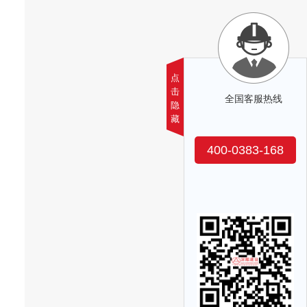
点
击
全国客服热线
隐
藏
400-0383-168