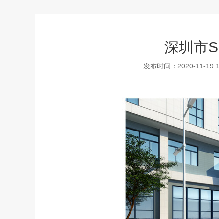
深圳市S
发布时间：2020-11-19 