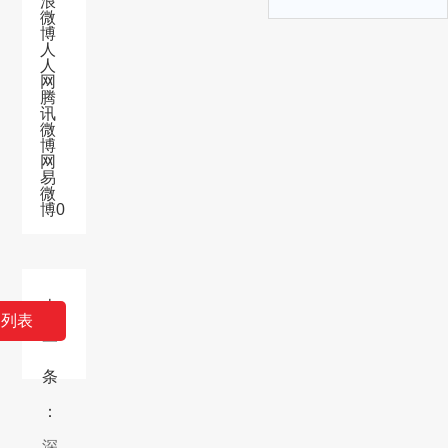
浪
微
博
人
人
网
腾
讯
微
博
网
易
微
博
0
上
回列表
一
条
：
深