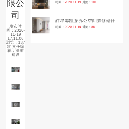
限公
时间：
2020-11-19
浏览：
101
司
红星美凯龙办公空间装修设计
发布时
时间：
2020-11-19
浏览：
88
间：2020-
11-19
17:11:06
浏览：137
次 责任编
辑：
深雕
建设