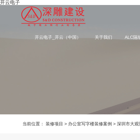
开云电子
开云电子_开云（中国）
关于我们
ALC隔
当前位置：
装修项目
>
办公室写字楼装修案例
>
深圳市大观