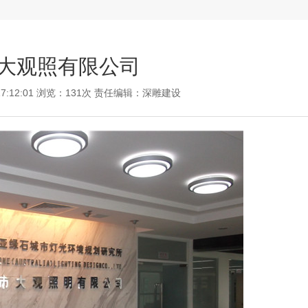
大观照有限公司
17:12:01 浏览：131次 责任编辑：
深雕建设