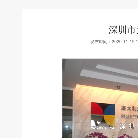
深圳市
发布时间：2020-11-19 