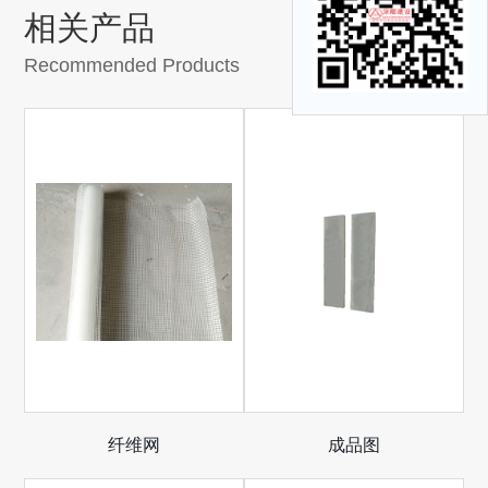
相关产品
Recommended Products
纤维网
成品图