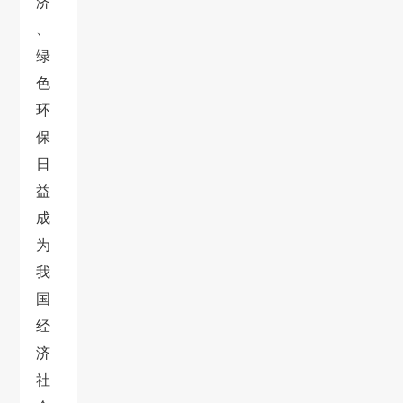
济
、
绿
色
环
保
日
益
成
为
我
国
经
济
社