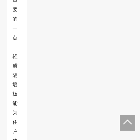
重
要
的
一
点
，
轻
质
隔
墙
板
能
为
住
户