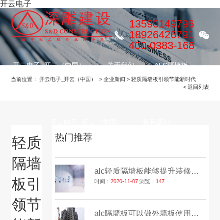
开云电子
13590149796
18926426791
400-0383-168
开云电子_开云（中国）
关于我们
ALC隔墙板
当前位置：
开云电子_开云（中国）
>
企业新闻
>
轻质隔墙板引领节能新时代
< 返回列表
装修项目
服务流程
公益慈善
开云电子_开云（中国）
联系我们
热门推荐
轻质
隔墙
alc轻质隔墙板能够提升装修效率吗？
板引
时间：
2020-11-07
浏览：
147
领节
alc隔墙板可以做外墙板使用吗？