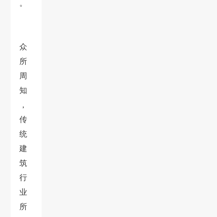
。
众
所
周
知
，
传
统
建
筑
行
业
所