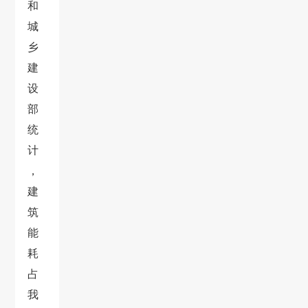
和
城
乡
建
设
部
统
计
，
建
筑
能
耗
占
我