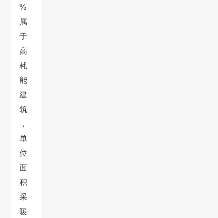
%
属
于
高
耗
能
建
筑
，
单
位
面
积
采
暖