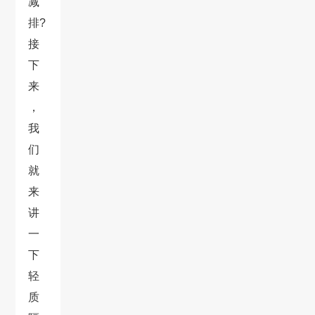
减
排?
接
下
来
，
我
们
就
来
讲
一
下
轻
质