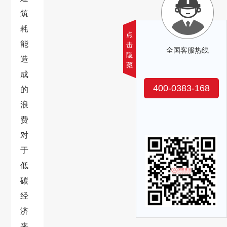
筑
耗
点
能
击
全国客服热线
隐
造
藏
成
400-0383-168
的
浪
费
对
于
低
碳
经
济
来