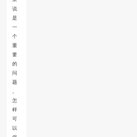
说
是
一
个
重
要
的
问
题
。
怎
样
可
以