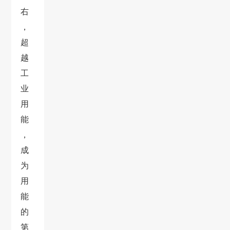
右
，
超
越
工
业
用
能
，
成
为
用
能
的
第