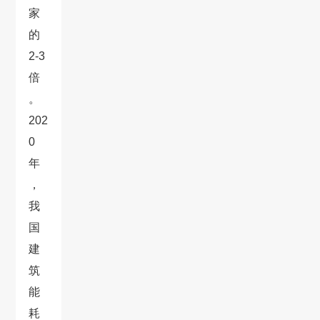
家
的
2-3
倍
。
202
0
年
，
我
国
建
筑
能
耗