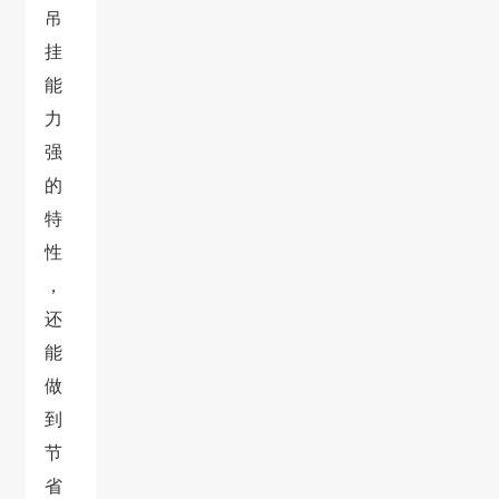
吊
挂
能
力
强
的
特
性
，
还
能
做
到
节
省