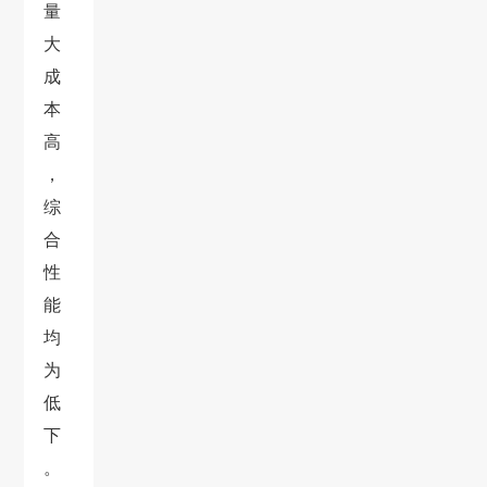
量
大
成
本
高
，
综
合
性
能
均
为
低
下
。