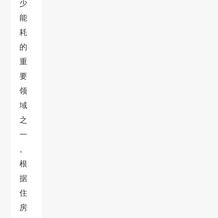
少
能
耗
的
重
要
领
域
之
一
。
根
据
住
房