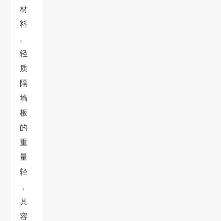
材
料
。
轻
质
隔
墙
板
的
重
量
轻
，
其
容