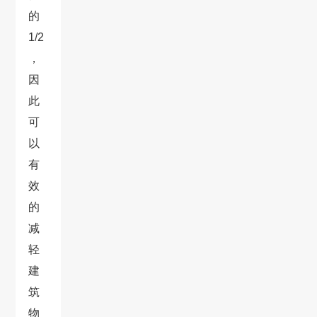
的
1/2
，
因
此
可
以
有
效
的
减
轻
建
筑
物