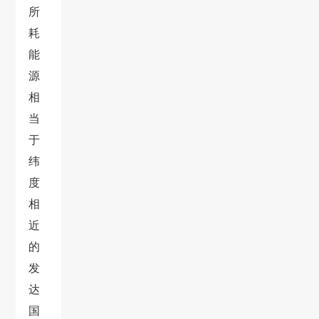
所
耗
能
源
相
当
于
纬
度
相
近
的
发
达
国