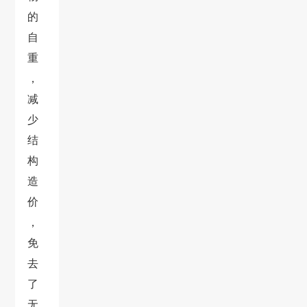
的
自
重
，
减
少
结
构
造
价
，
免
去
了
无