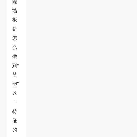
隔
墙
板
是
怎
么
做
到“
节
能”
这
一
特
征
的