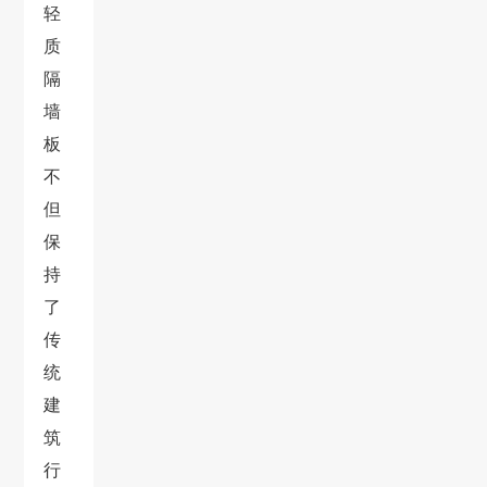
轻
质
隔
墙
板
不
但
保
持
了
传
统
建
筑
行