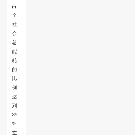
占
全
社
会
总
能
耗
的
比
例
达
到
35
%
左