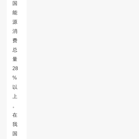
国
能
源
消
费
总
量
28
%
以
上
。
在
我
国