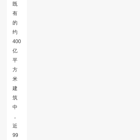
既
有
的
约
400
亿
平
方
米
建
筑
中
，
近
99