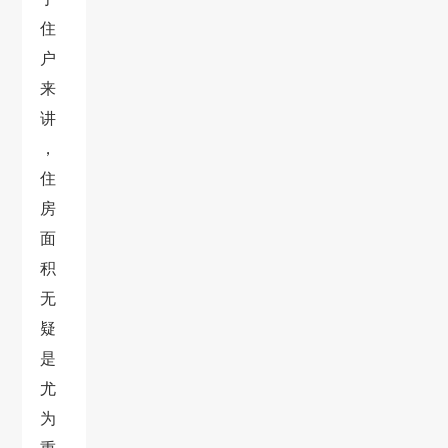
住
户
来
讲
，
住
房
面
积
无
疑
是
尤
为