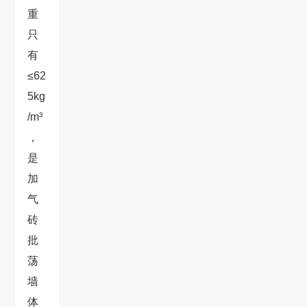
重
只
有
≤62
5kg
/m³
，
是
加
气
砖
批
荡
墙
体