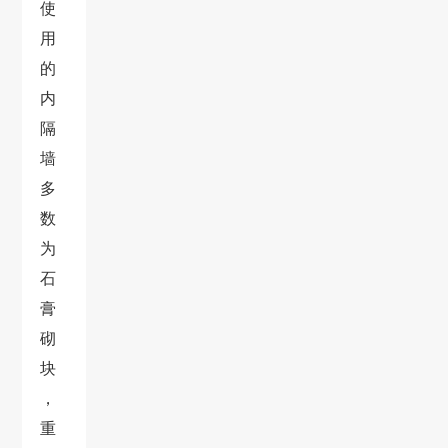
使
用
的
内
隔
墙
多
数
为
石
膏
砌
块
，
重