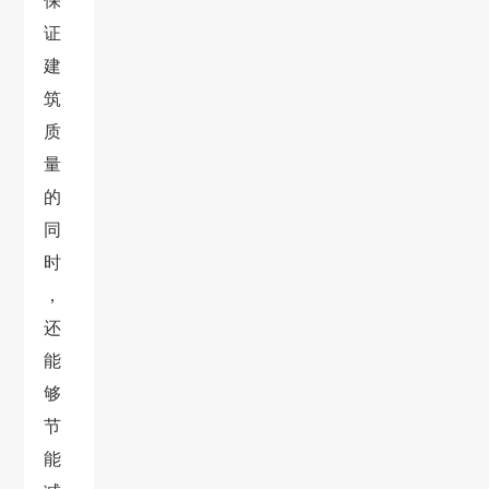
保
证
建
筑
质
量
的
同
时
，
还
能
够
节
能