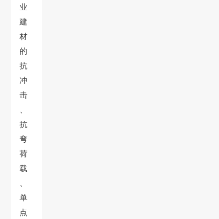
业
建
材
的
抗
冲
击
、
抗
弯
荷
载
、
单
点