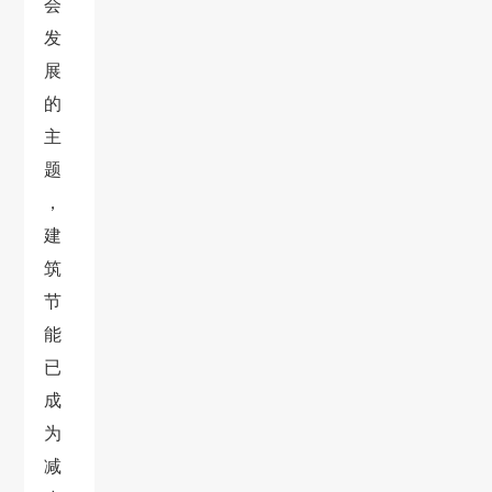
会
发
展
的
主
题
，
建
筑
节
能
已
成
为
减