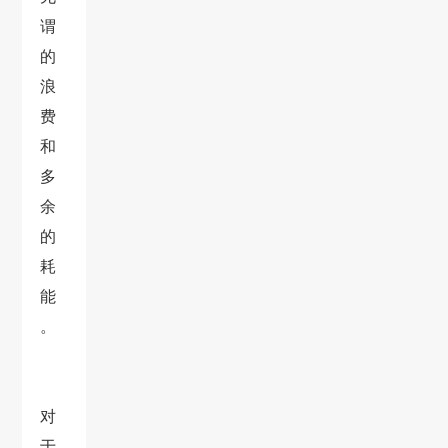
谓
的
浪
费
和
多
余
的
耗
能
。
对
于