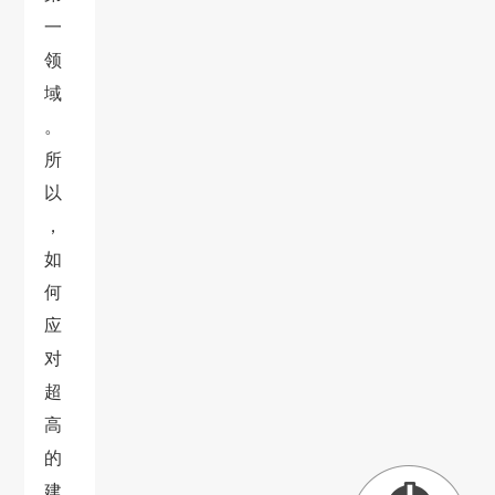
一
领
域
。
所
以
，
如
何
应
对
超
高
的
建