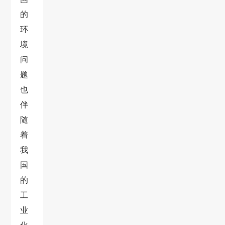
的
环
境
问
题
也
伴
随
着
我
国
的
工
业