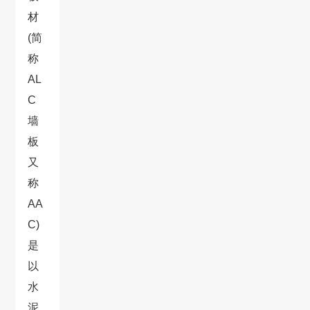
材
(简
称
AL
C
墙
板
又
称
AA
C)
是
以
水
泥