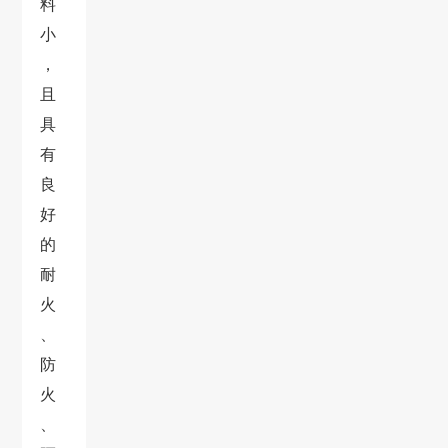
料
小
，
且
具
有
良
好
的
耐
火
、
防
火
、