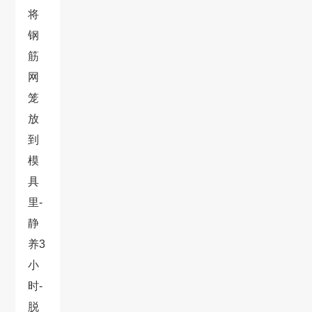
将
钢
筋
网
笼
放
到
模
具
里-
静
养3
小
时-
脱