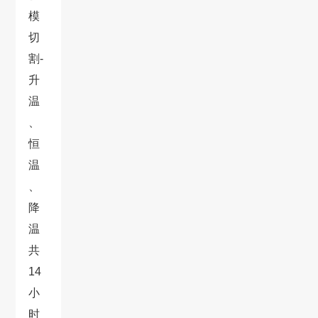
模
切
割-
升
温
、
恒
温
、
降
温
共
14
小
时