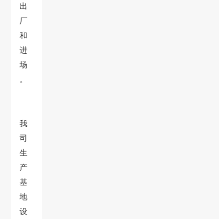
出
厂
和
进
场
。
我
司
生
产
基
地
设