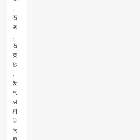
、
石
灰
、
石
英
砂
、
发
气
材
料
等
为
原