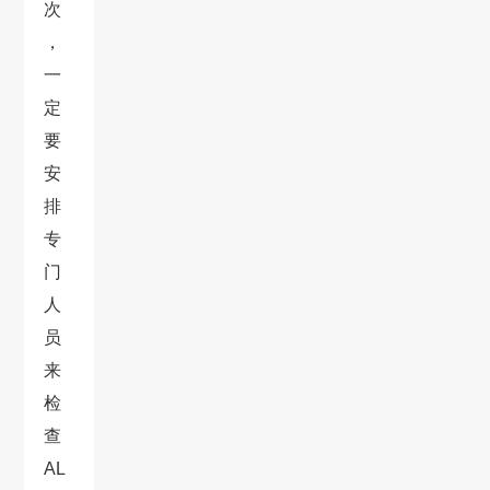
次
，
一
定
要
安
排
专
门
人
员
来
检
查
AL