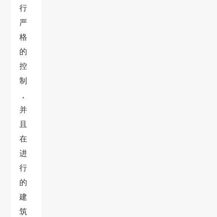
行
严
格
的
控
制
，
并
且
在
进
行
的
建
筑