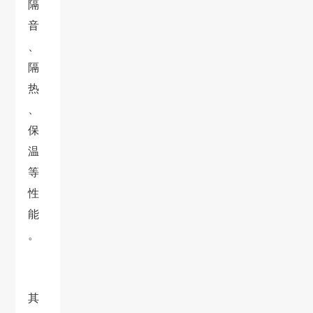
隔
音
、
隔
热
、
保
温
等
性
能
。
其