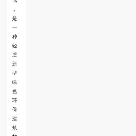
低
，
是
一
种
轻
质
新
型
绿
色
环
保
建
筑