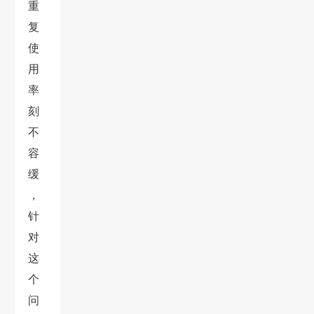
重
复
使
用
率
刻
不
容
缓
，
针
对
这
个
问