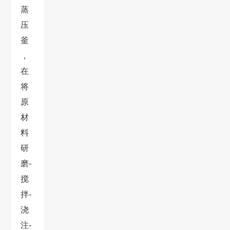
蒸
压
釜
，
在
将
原
材
料
研
磨-
搅
拌-
浇
注-