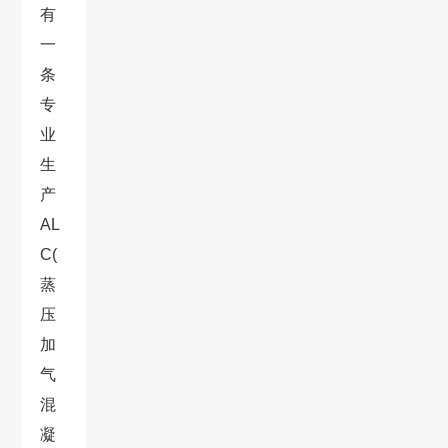
有
一
条
专
业
生
产
AL
C(
蒸
压
加
气
混
凝