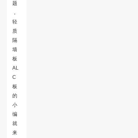
题
，
轻
质
隔
墙
板
AL
C
板
的
小
编
就
来