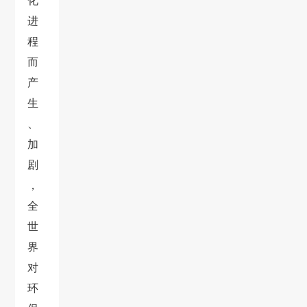
化
进
程
而
产
生
、
加
剧
，
全
世
界
对
环