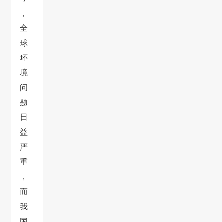
，
全
球
环
境
问
题
日
益
严
重
，
而
我
国