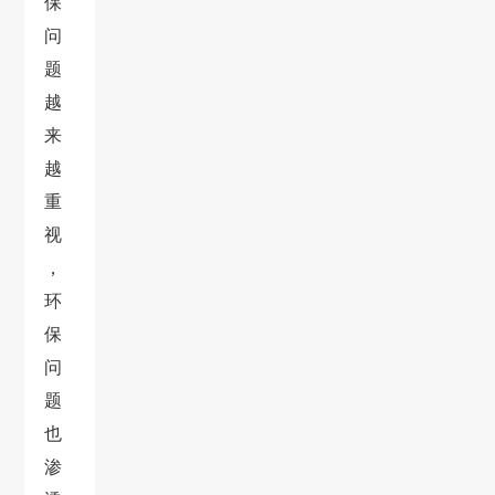
保
问
题
越
来
越
重
视
，
环
保
问
题
也
渗