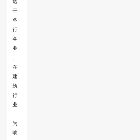
透
于
各
行
各
业
。
在
建
筑
行
业
，
为
响