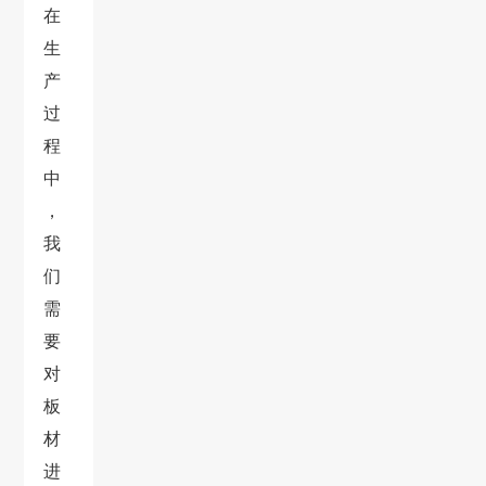
在
生
产
过
程
中
，
我
们
需
要
对
板
材
进