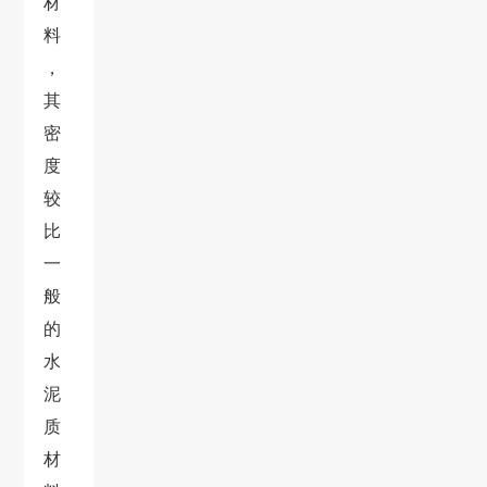
材
料
，
其
密
度
较
比
一
般
的
水
泥
质
材