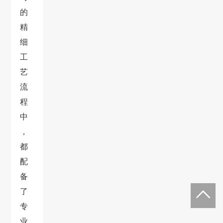
的
精
细
工
艺
流
程
中
，
都
配
备
了
专
业