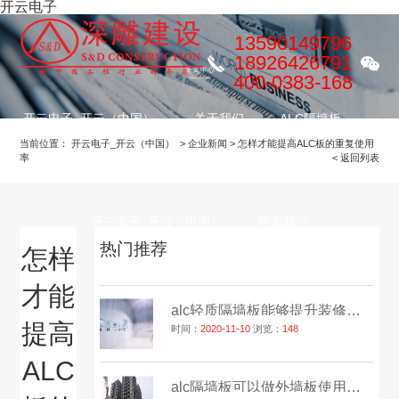
开云电子
13590149796
18926426791
400-0383-168
开云电子_开云（中国）
关于我们
ALC隔墙板
当前位置：
开云电子_开云（中国）
>
企业新闻
>
怎样才能提高ALC板的重复使用
率
< 返回列表
装修项目
服务流程
公益慈善
开云电子_开云（中国）
联系我们
热门推荐
怎样
才能
alc轻质隔墙板能够提升装修效率吗？
提高
时间：
2020-11-10
浏览：
148
ALC
alc隔墙板可以做外墙板使用吗？