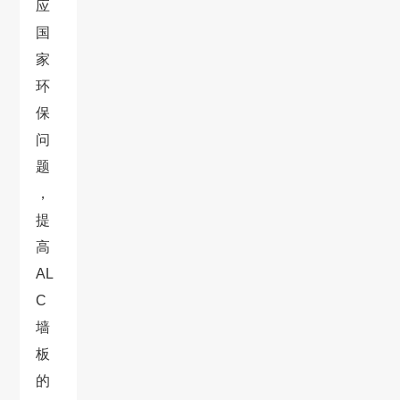
应
国
家
环
保
问
题
，
提
高
AL
C
墙
板
的