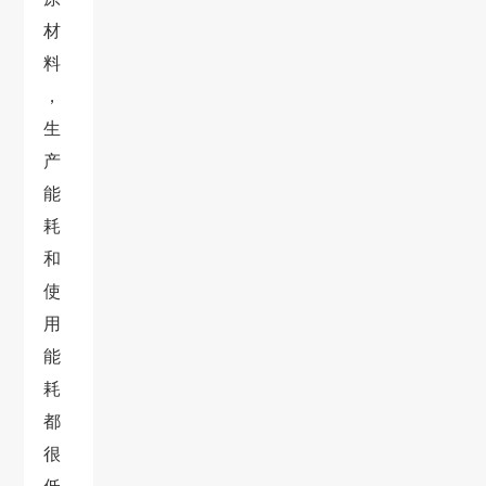
材
料
，
生
产
能
耗
和
使
用
能
耗
都
很