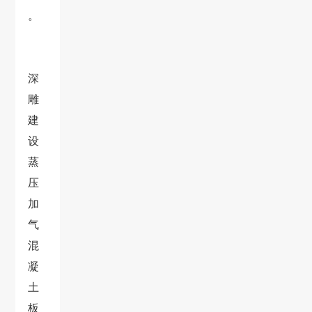
。
深
雕
建
设
蒸
压
加
气
混
凝
土
板