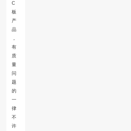
C
板
产
品
，
有
质
量
问
题
的
一
律
不
许