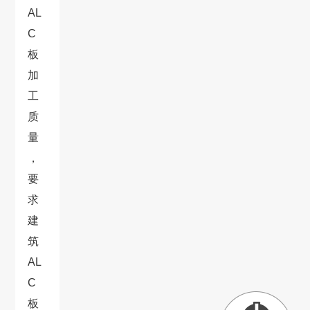
AL
C
板
加
工
质
量
，
要
求
建
筑
AL
C
板