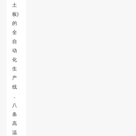
土
板)
的
全
自
动
化
生
产
线
，
八
条
高
温