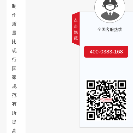
制
作
点
质
击
全国客服热线
隐
量
藏
比
现
400-0383-168
行
国
家
规
范
有
所
提
高