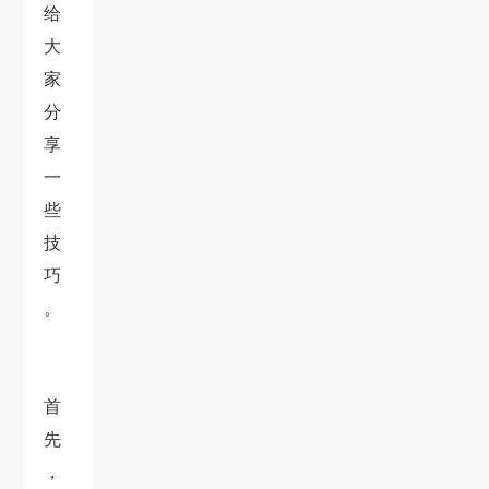
给
大
家
分
享
一
些
技
巧
。
首
先
，